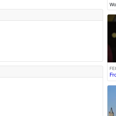
Wo 
FE
Fr