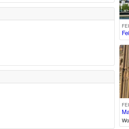
FE
Fe
FE
Ma
Wo 