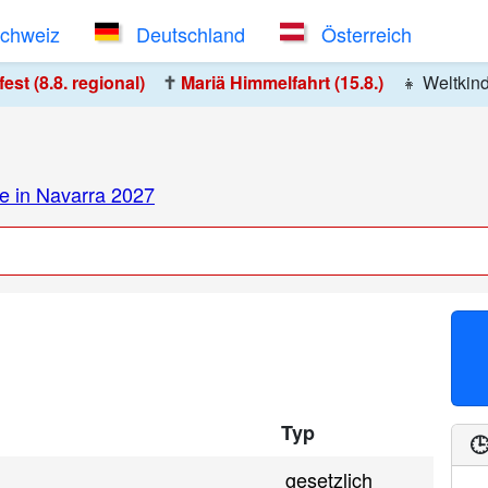
Schweiz
Deutschland
Österreich
st (8.8. regional)
✝️
Mariä Himmelfahrt (15.8.)
👧
Weltkin
e in Navarra 2027
Typ
🕒
gesetzlich