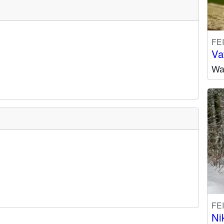
FE
Va
Wa
FE
Ni