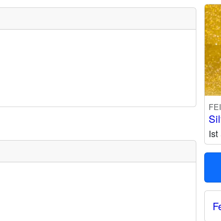
FE
Si
Is
F