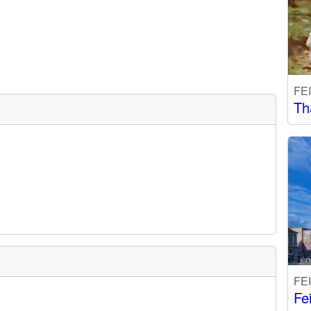
FE
Th
FE
Fe