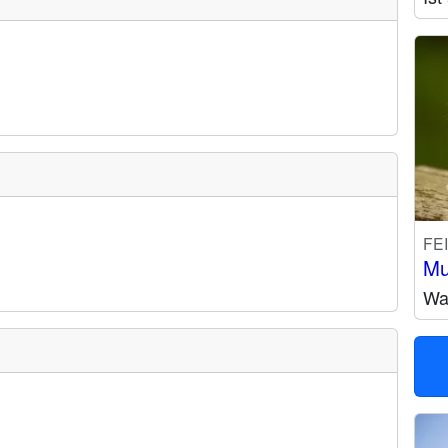
FE
Mu
Wa