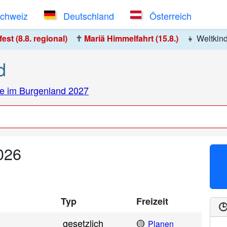
Schweiz
Deutschland
Österreich
st (8.8. regional)
✝️
Mariä Himmelfahrt (15.8.)
👧
Weltkin
d
ge im Burgenland 2027
026
Typ
Freizeit

gesetzlich
🟡
Planen