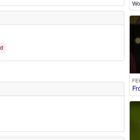
Wo 
nd
FE
Fr