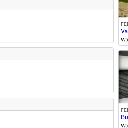
FE
Va
Wa
FE
Bu
Wo