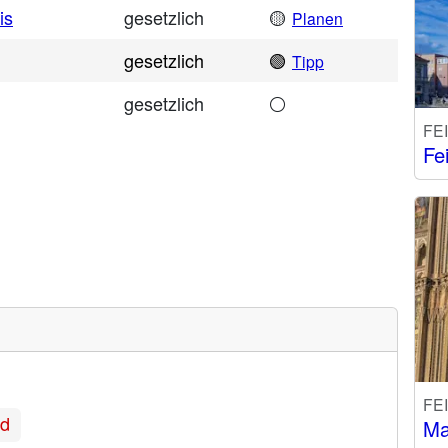
is
gesetzlich
🟡
Planen
gesetzlich
🟢
Tipp
gesetzlich
⚪
FE
Fe
FE
nd
Ma