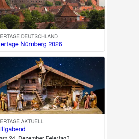
IERTAGE DEUTSCHLAND
iertage Nürnberg 2026
IERTAGE AKTUELL
iligabend
t am 24. Dezember Feiertag?