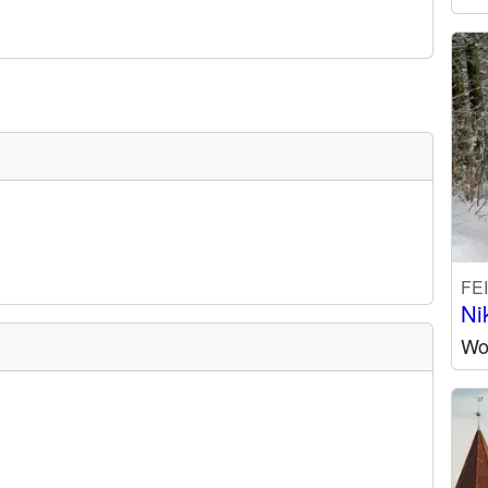
FE
Ni
Wo 