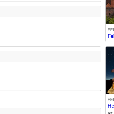
FE
Fe
FE
He
Is