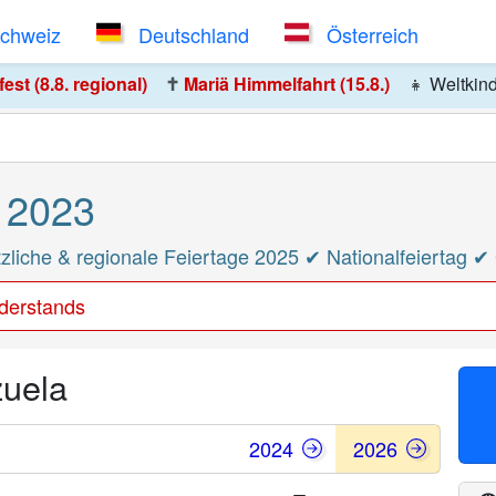
Schweiz
Deutschland
Österreich
st (8.8. regional)
✝️
Mariä Himmelfahrt (15.8.)
👧
Weltkin
 2023
liche & regionale Feiertage 2025 ✔ Nationalfeiertag 
derstands
zuela
2024
2026