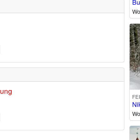
Bu
Wo
rung
FE
Ni
Wo 