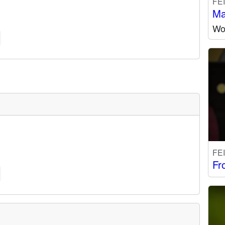
FE
Ma
Wo 
FE
Fr