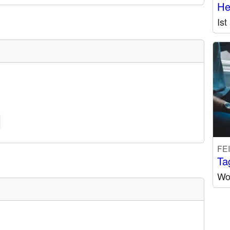
He
Is
FE
Ta
Wo 