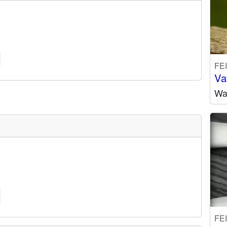
FE
Va
Wa
FE