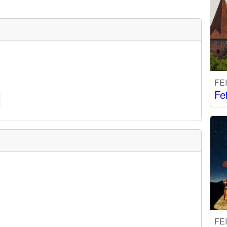
FE
Fe
FE