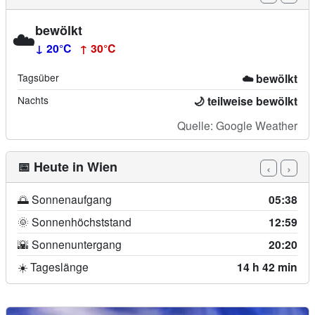
bewölkt
☁️
↓ 20°C
↑ 30°C
Tagsüber
☁️ bewölkt
Nachts
🌙 teilweise bewölkt
Quelle: Google Weather
📅 Heute in Wien
‹
›
🌅 Sonnenaufgang
05:38
🌞 Sonnenhöchststand
12:59
🌇 Sonnenuntergang
20:20
☀️ Tageslänge
14 h 42 min