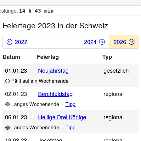
h 43 min
Feiertage 2023 in der Schweiz
2022
2024
2026
Datum
Feiertag
Typ
01.01.23
Neujahrstag
gesetzlich
⚪ Fällt auf ein Wochenende
02.01.23
Berchtoldstag
regional
🟢 Langes Wochenende
·
Tipp
06.01.23
Heilige Drei Könige
regional
🟢 Langes Wochenende
·
Tipp
19.03.23
Josefstag
regional