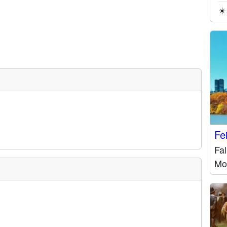
☀️
Fe
Fal
Mo