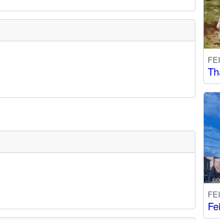
FE
Th
FE
Fe