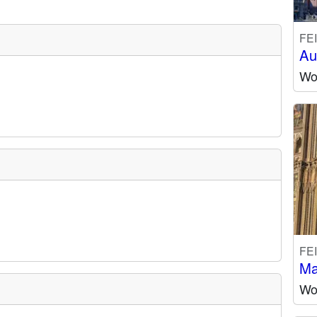
FE
Au
Wo
FE
Ma
Wo 