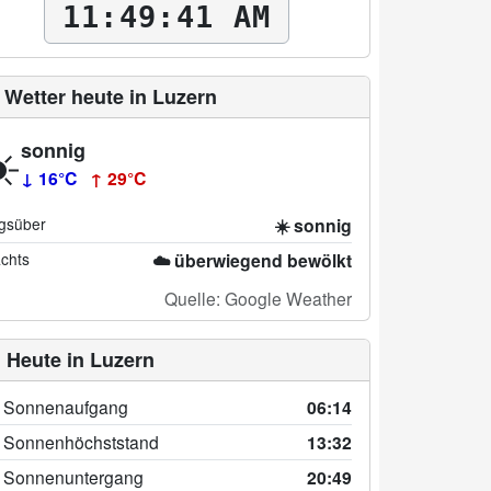
11:49:42 AM
️ Wetter heute in Luzern
️
sonnig
↓ 16°C
↑ 29°C
gsüber
☀️ sonnig
chts
☁️ überwiegend bewölkt
Quelle: Google Weather
 Heute in Luzern
 Sonnenaufgang
06:14
 Sonnenhöchststand
13:32
 Sonnenuntergang
20:49