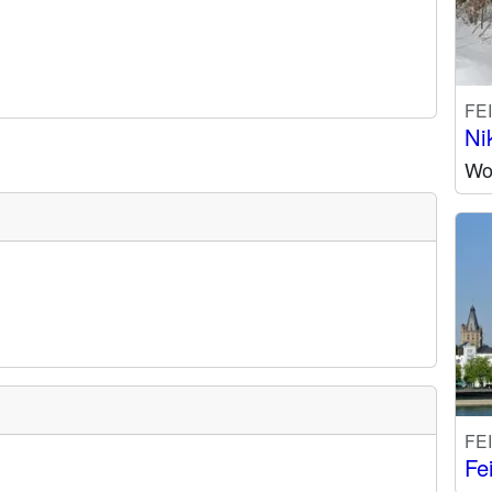
FE
Ni
Wo 
FE
Fe