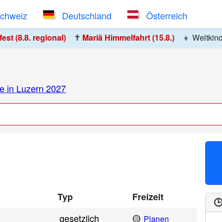
Schweiz
Deutschland
Österreich
st (8.8. regional)
✝️
Mariä Himmelfahrt (15.8.)
👧
Weltkin
e in Luzern 2027
Typ
Freizeit
🕒
gesetzlich
🟡
Planen