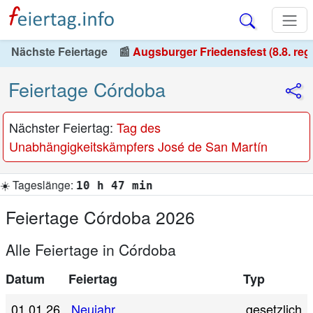
Nächste Feiertage
📰
Augsburger Friedensfest (8.8. reg
Feiertage Córdoba
Nächster Feiertag:
Tag des
Unabhängigkeitskämpfers José de San Martín
10 h 47 min
Feiertage Córdoba 2026
Alle Feiertage in Córdoba
Datum
Feiertag
Typ
01.01.26
Neujahr
gesetzlich