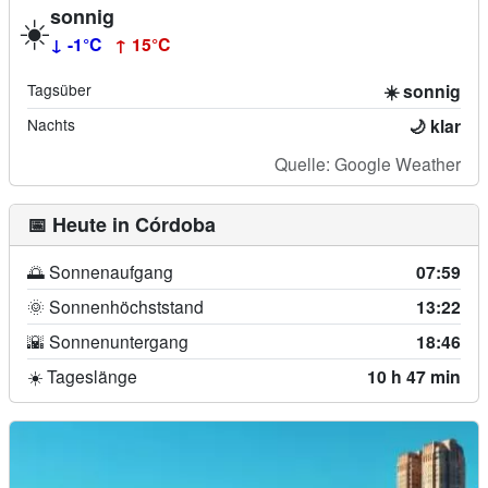
sonnig
☀️
↓ -1°C
↑ 15°C
Tagsüber
☀️ sonnig
Nachts
🌙 klar
Quelle: Google Weather
📅 Heute in Córdoba
🌅 Sonnenaufgang
07:59
🌞 Sonnenhöchststand
13:22
🌇 Sonnenuntergang
18:46
☀️ Tageslänge
10 h 47 min