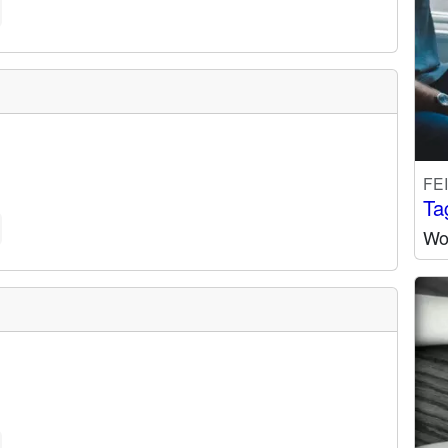
FE
Ta
Wo 