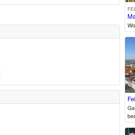
FE
Ma
Wo 
Fe
Gan
bes