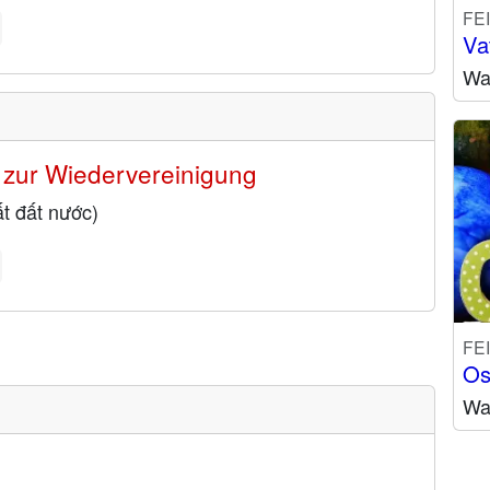
FE
Va
Wa
 zur Wiedervereinigung
t đất nước)
FE
Os
Wa