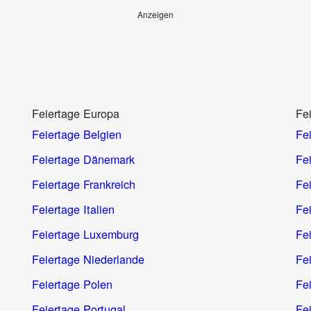
Anzeigen
Feiertage Europa
Fe
Feiertage Belgien
Fe
Feiertage Dänemark
Fei
Feiertage Frankreich
Fe
Feiertage Italien
Fe
Feiertage Luxemburg
Fe
Feiertage Niederlande
Fe
Feiertage Polen
Fe
Feiertage Portugal
Fe