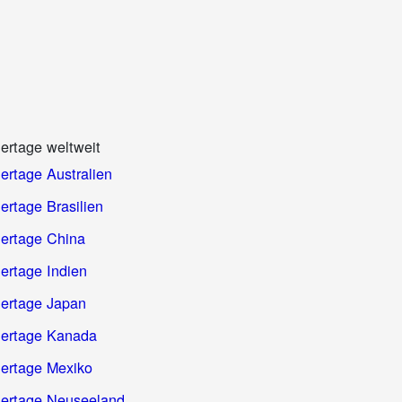
iertage weltweit
iertage Australien
ertage Brasilien
iertage China
iertage Indien
iertage Japan
iertage Kanada
iertage Mexiko
iertage Neuseeland