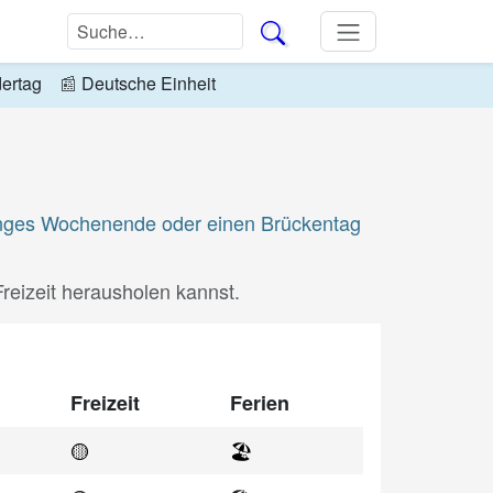
dertag
📰
Deutsche Einheit
n langes Wochenende oder einen Brückentag
reizeit herausholen kannst.
Freizeit
Ferien
🟡
🏖️