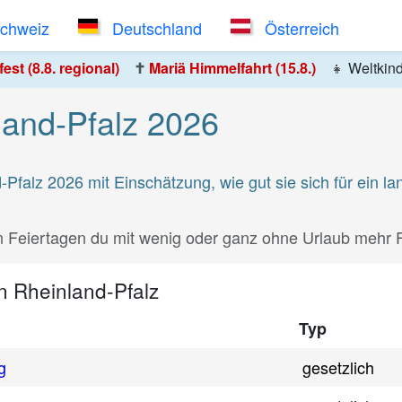
Schweiz
Deutschland
Österreich
st (8.8. regional)
✝️
Mariä Himmelfahrt (15.8.)
👧
Weltkin
land-Pfalz 2026
nd-Pfalz 2026 mit Einschätzung, wie gut sie sich für ei
en Feiertagen du mit wenig oder ganz ohne Urlaub mehr F
in Rheinland-Pfalz
Typ
g
gesetzlich