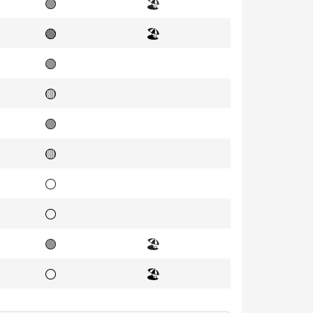
🟢
🏖️
🟢
🏖️
🟢
🟡
🟢
🟡
⚪
⚪
🟢
🏖️
⚪
🏖️