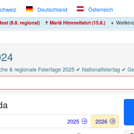
Schweiz
Deutschland
Österreich
st (8.8. regional)
✝️
Mariä Himmelfahrt (15.8.)
👧
Weltkin
024
che & regionale Feiertage 2025 ✔ Nationalfeiertag ✔ G
da
2025
2026