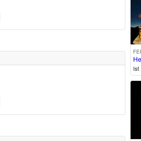
FE
He
Is