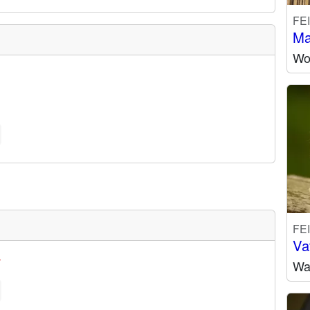
FE
Ma
Wo 
FE
Va
y
Wa