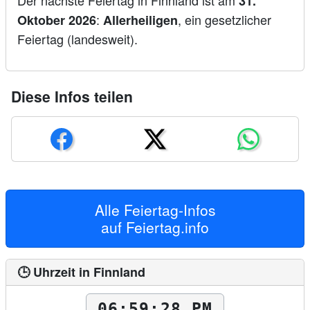
Der nächste Feiertag in Finnland ist am
31.
:
, ein gesetzlicher
Oktober 2026
Allerheiligen
Feiertag (landesweit).
Diese Infos teilen
Alle Feiertag-Infos
auf
Feiertag.info
🕒 Uhrzeit in Finnland
06:59:29 PM