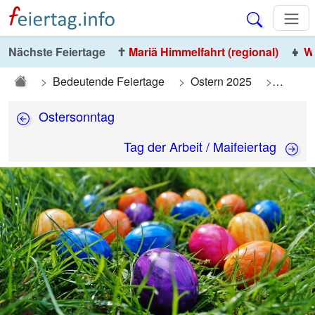
Nächste Feiertage
✝️
Mariä Himmelfahrt (regional)
👧
We
Bedeutende Feiertage
Ostern 2025
Osterm
Ostersonntag
Tag der Arbeit / Maifeiertag