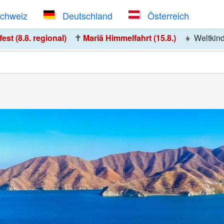
Schweiz
Deutschland
Österreich
st (8.8. regional)
✝️
Mariä Himmelfahrt (15.8.)
👧
Weltkin