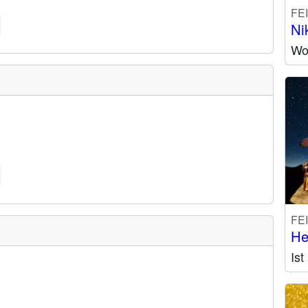
FE
Ni
Wo 
FE
He
Is