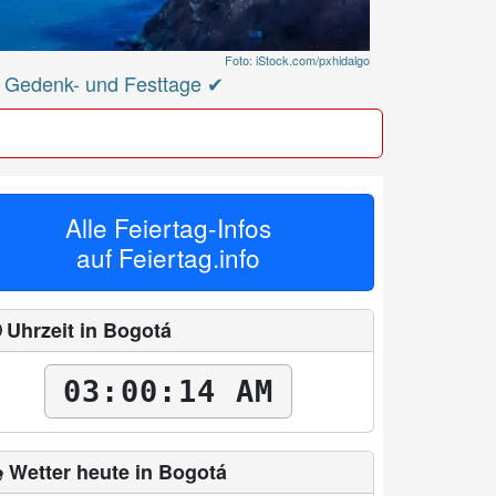
Foto: iStock.com/pxhidalgo
✔ Gedenk- und Festtage ✔
Alle Feiertag-Infos
auf
Feiertag.info
 Uhrzeit in Bogotá
03:00:15 AM
️ Wetter heute in Bogotá