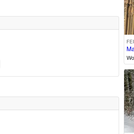
FE
Ma
Wo 