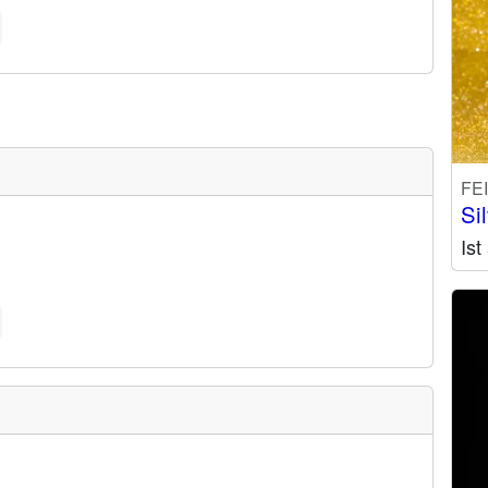
FE
Si
Is