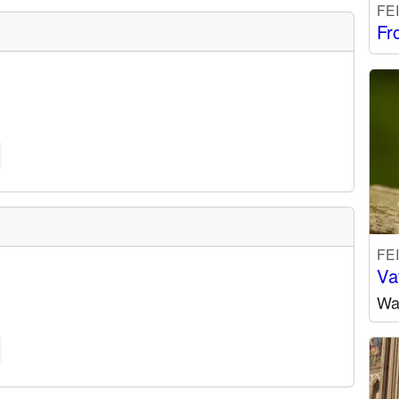
FE
Fr
FE
Va
Wa