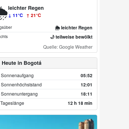
️
leichter Regen
↓ 11°C
↑ 21°C
gsüber
🌦️ leichter Regen
chts
🌙 teilweise bewölkt
Quelle: Google Weather
 Heute in Bogotá
 Sonnenaufgang
05:52
 Sonnenhöchststand
12:01
 Sonnenuntergang
18:11
 Tageslänge
12 h 18 min