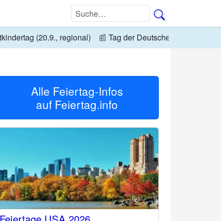
kindertag (20.9., regional)
📰
Tag der Deutschen Einheit (3.10
Alle Feiertag-Infos
auf
Feiertag.info
Feiertage USA 2026