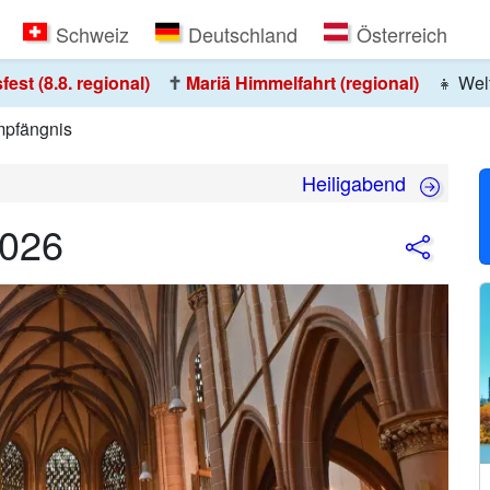
Schweiz
Deutschland
Österreich
st (8.8. regional)
✝️
Mariä Himmelfahrt (regional)
👧
Welt
mpfängnis
Heiligabend
2026