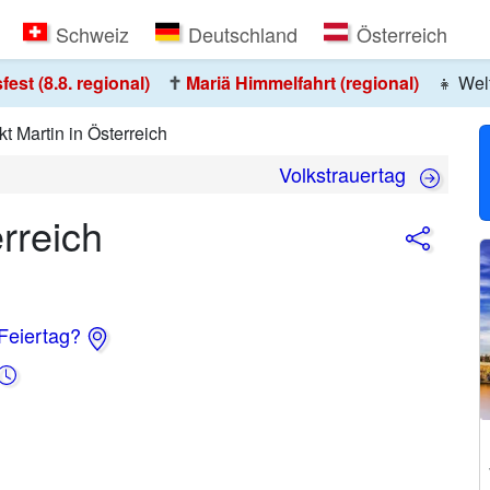
Schweiz
Deutschland
Österreich
st (8.8. regional)
✝️
Mariä Himmelfahrt (regional)
👧
Welt
t Martin in Österreich
Volkstrauertag
rreich
 Feiertag?